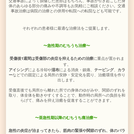
まず、問診でケガ、痛みの状況、その後の経過などを 
させて頂来ます。
そして、しっかりした検査で
負傷の部位を探しま
（整形外科
的徒手検査のほか、姿勢・身体のゆがみ、関
圧痛、組織の緊張、モーションパルペーション、膜滑
ど）
現在の身体全体の状態を確認して、
交通事故により損傷
性が低下している頸から肩、背中・腰の
関節の動き、膜
肉のバランス、
姿勢の歪み、骨格の歪みを改善しむちう
ゆきます。
交通事故は後遺症が残りやすいので、できるだけ早く、
術をオススメいたします。