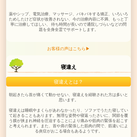
それにより、人体の多重の
膜構造がが硬化し短縮して
そのため体は少しづつ硬くなり、筋肉が短縮し、関節の
され、骨格にゆがみが生じ、姿勢がくずれてきま
この障害の積み重なった体へ、交通事故の衝撃が加わっ
お客様の声はこちら▶
ちうちの症状は複雑化し、慢性化するむちうち症にな
寝違え
寝違えとは？
「総合整体」
では
慢性化した
むちうち
の根本的原因であ
重なった体への負担を
全身的アプローチで
取り除き
手足や首、体幹をテコとして利用し、
優しい、リズミカ
全身の筋肉や膜、関節、靭帯をリラックスさせ、
頑固に
の緊張ラインをほぐし、体のバランスとアライメントを
に戻してゆくのです。