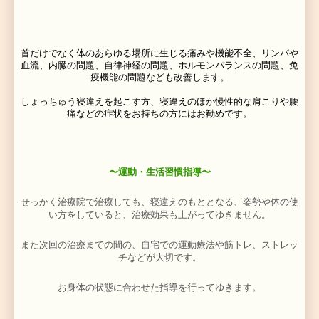
みに適切な治療法を提供しています。
寝違えの初期症状に多い筋肉や靭帯に炎症が見られる
ッサージやストレッチが逆に筋肉の 炎症を悪化させて
もあるので、その際は、マッサージよりも直接患部に作
治療を行います。アイシングやシップ、テーピングによ
定化 で消炎・鎮痛を図ります。
腫れが治まった状態の痛みでは、整体法や寝違えのけが
わせた治療をご提案致します。
〜「プロテクノＰＮＦ」による寝違え治療〜
寝違えの首や背部の筋肉は、がちがちに緊張しているこ
このようなかたい筋肉には、
「
プロテクノＰＮＦ」
によ
が有効で、電気治療だけで症状がかなり改善されるこ
す。
〜鍼灸での寝違え治療〜
「鍼灸治療」
も寝違えの症状や、原因となる凝り固まっ