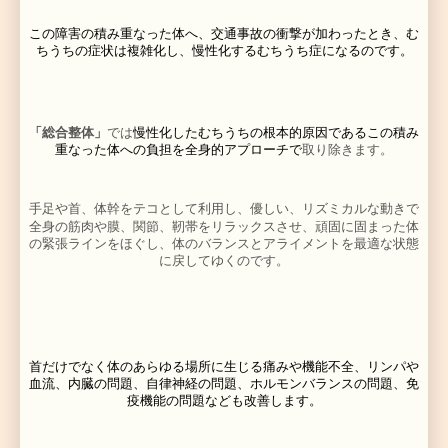
交通事故後、出産後、高齢者の方でも安心して治療をお
けます。
〜「プロテクノＰＮＦ」によるむちうち治療
事故の衝撃に対し、防御するための、瞬間的な強い筋収
じた筋肉の緊張は、湿布や薬・牽引・低周波治療ではな
にく、 ゆがんだ関節を固定して、さらに症状を悪化さ
あるのです。
関節のずれ⇒
痛み⇒筋肉の緊張⇒関節のずれ⇒痛み 
生じます。
同時に
痛み⇒筋肉の緊張⇒
血流低下・発痛物質の停滞
⇒
痛み