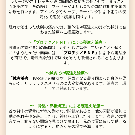
お身体の状態に合わせた指導を行ってゆきます
交通事故にあった
だけでなく、
重いものを持った
、階段
た、スポーツで等で身体に大きな衝撃を受けたなどの後
でも上記のような症状が出てきた場合は 一度しっかり
ずみを検査、治療する事をお勧めします。
痛みの原因となる、膜の緊張、筋肉の緊張や関節の固さ
ンでは写りません。
手による丁寧な触診て初めて分かります。
薬やシップ、電気治療、マッサージ、バキバキする矯正
ためしたけど症状が改善されない、今の治療内容に不満
寧に治療してほしい、 待ち時間が長いので通院しづら