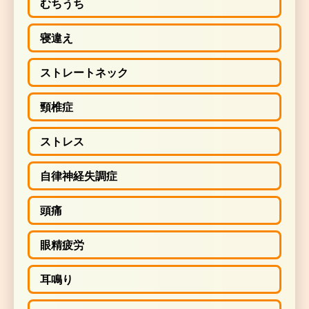
チなどが大切です。
むちうち
寝違え
お身体の状態に合わせた指導を行ってゆきます
ストレートネック
痛みの原因となる、膜の緊張、筋肉の緊張や関節の固さ
ンでは写りません。
頸椎症
手による丁寧な触診て初めて分かります。
ストレス
自律神経失調症
薬やシップ、電気治療、マッサージ、バキバキする矯正
ためしたけど症状が改善されない、今の治療内容に不満
頭痛
寧に治療してほしい、 待ち時間が長いので通院しづら
題を全身全霊でサポートします。
眼精疲労
耳鳴り