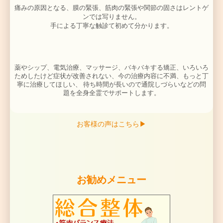
らかく、リラッックスさせるのに大変効果があります。
としてお勧めしています。
〜
「骨盤・脊椎矯正」による寝違え治療〜
首や背中の背骨にずれて動かない関節があると、他の関
動かされ炎症を起こしたり、神経を圧迫したりします。
合でも、動かない関節を見つけて矯正
し、元の位置に戻
ようにすると、痛みがその場で軽減します。
このような筋緊張や背骨のずれは、骨盤のゆがみや股
お客様の声はこちら▶
れ、膝、足首でのゆがみなど、からだの土台から
のゆが
「骨盤矯正」
「脊椎矯正
」
が必要となります
お勧めメニュー
個々の背骨や骨盤、関節を検査することにより、 骨格
元となっている骨のずれを、ピンポイントで矯正し