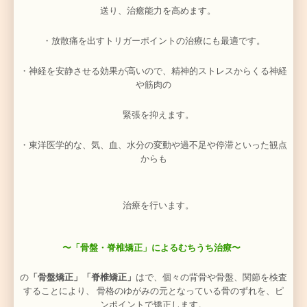
〜亜急性期以降のむちうち痛治療〜
急性の炎症が治まってきたら、筋肉の緊張や関節のずれ
ンスに対する治療
を行ってゆきます。
鍼灸治療
、
骨盤矯正
、
脊椎矯正
、
マッサージ
、
操体バラ
プロテクノＰＮＦ通電
、
ホットパック温熱療法
などの治
す
。
〜鍼灸でのむちうち治療〜
ご希望の方は
「
鍼灸治療」
も交通事故プログラムの一環
けできます。
痛みやしびれには鍼灸治療は非常に効果的です