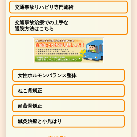
交通事故リハビリ専門施術
そのため体は少しづつ硬くなり、筋肉が短縮し、関節の
され、骨格にゆがみが生じ、姿勢がくずれてきま
交通事故治療での上手な
通院方法はこちら
この障害の積み重なった体へ負担が加わったときは、複
性化する
寝違え
になるのです。
女性ホルモンバランス整体
総合整体
では
慢性化した
寝違え
の根本的原因である、
こ
った体への負担を
全身的アプローチで
取り除きま
ねこ背矯正
手足や首、体幹をテコとして利用し、
優しい、リズミカ
頭蓋骨矯正
全身の筋肉や膜、関節、靭帯をリラックスさせ、
頑固に
の緊張ラインをほぐし、体のバランスとアライメントを
鍼灸治療と小児はり
に戻してゆくのです。