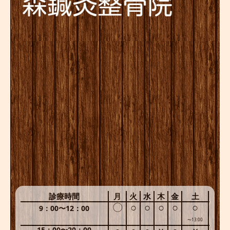
診療時間
月
火
水
木
金
土
〇
○
○
○
○
○
9：00〜12：00
〜13:00
15：00〜20：00