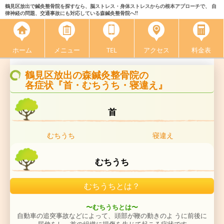
鶴見区放出で鍼灸整骨院を探すなら、脳ストレス・身体ストレスからの根本アプローチで、 自
律神経の問題、交通事故にも対応している森鍼灸整骨院へ!!
ホーム
メニュー
TEL
アクセス
料金表
鶴見区放出の森鍼灸整骨院の
各症状『首・むちうち・寝違え』
首
むちうち
寝違え
むちうち
むちうちとは？