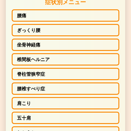
症状別メニュー
腰痛
首だけでなく体のあらゆる場所に生じる痛みや機能不全
ぎっくり腰
血流、
内臓の問題、自律神経の問題、ホルモンバランス
疫機能の問題なども改善します。
坐骨神経痛
しょっちゅう寝違えを起こす方、寝違えのほか慢性的な
痛などの症状をお持ちの方にはお勧めです。
椎間板ヘルニア
脊柱管狭窄症
〜運動・生活習慣指導〜
腰椎すべり症
肩こり
せっかく治療院で治療しても、寝違えのもととなる、姿
い方をしていると、治療効果も上がってゆきませ
五十肩
また次回の治療までの間の、自宅での運動療法や筋トレ