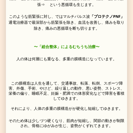
・東洋医学的な、気、血、水分の変動や過不足や停滞と
からも
治療を行います。
〜
「骨盤・脊椎矯正」によるむちうち治療〜
の
「骨盤矯正」
「脊椎矯正
」
は
で、個々の背骨や骨盤、
することにより、 骨格のゆがみの元となっている骨の
ンポイントで矯正します。
ゆるゆる揺らしながら、硬くなった筋肉や靭帯をじっく
ゆくので、気持ちの良い、 緩やかな治療です