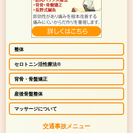
ゆるゆる揺らしながら、硬くなった筋肉や靭帯をじっく
ゆくので、気持ちの良い、 緩やかな治療です。交通事
者の方でも安心して治療をお受けいただけます
整体
〜「総合整体」による寝違え
治療〜
セロトニン活性療法®
人の体は
何層にも重なる、多重の膜構造になってい
背骨・骨盤矯正
産後骨盤整体
この膜構造は人生を通して、交通事故、転落、転倒、
害、外傷、手術、やけど、繰り返しの動作、悪い姿勢、
栄養の偏り、睡眠不足、妊娠・肥満での体形変化などで
マッサージについて
してゆきます。
交通事故メニュー
それにより、人体の多重の
膜構造がが硬化し短縮して