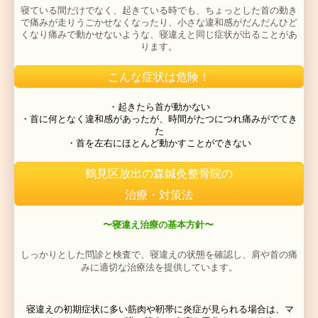
こんな症状は危険！
首だけでなく体のあらゆる場所に生じる痛みや機能不全
血流、
内臓の問題、自律神経の問題、ホルモンバランス
疫機能の問題なども改善します。
鶴見区放出の森鍼灸整骨院の
〜運動・生活習慣指導〜
治療・対策法
せっかく治療院で治療しても、間違った姿勢や体の使い
ると、治療効果も上がってゆきません。
また次回の治療までの間の、自宅での運動療法や筋トレ
チなどが大切です。