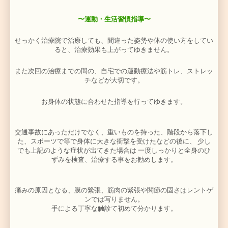
張⇒
という
悪循環も生じます。
このような筋緊張に対し、ではマルチパルス波
「プロテ
通電治療器で最深部から筋緊張を除き、血流を改善し、
除き、痛みの悪循環を断ち切ります。
〜「総合整体」によるむちうち
治療〜
人の体は
何層にも重なる、多重の膜構造になってい
この膜構造は人生を通して、交通事故、転落、転倒、
害、外傷、手術、やけど、繰り返しの動作、悪い姿勢、
栄養の偏り、睡眠不足、妊娠・肥満での体形変化などで
してゆきます。