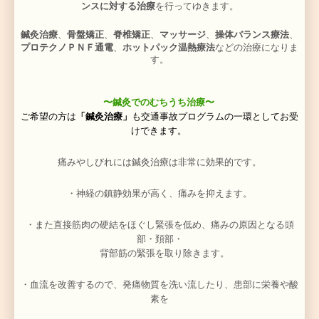
交通事故によって損傷した患部はもちろん、事故が引き
体のあらゆる部分の痛みや不調等もお気軽にご相談くだ
事故治療は病院の治療との併用や転院への転院なども
それぞれの患者様に最適な治療法をご提案しま
〜急性期のむちうち治療〜
受傷後1週間は受傷部の炎症を抑えるための治療
に重点
す。
アイシング
による冷却や
湿布
による消炎・鎮痛、
テーピ
ー
などでの固定による局所の安静・安定化を図り、治癒
出します。
受傷直後でも局所から離れた所での身体のゆがみや、関
取り、体全体を動きやすくすることで、動作時の局所へ
らげて、痛みを抑え治癒を促進することができま